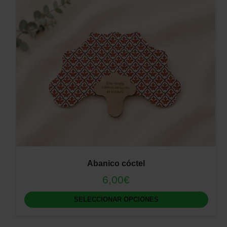
E
Abanico cóctel
s
6,00
€
t
e
p
SELECCIONAR OPCIONES
r
o