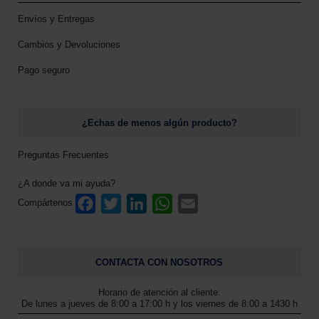
.
6
L
€
Envíos y Entregas
a
Cambios y Devoluciones
s
o
Pago seguro
p
c
i
o
¿Echas de menos algún producto?
n
e
Preguntas Frecuentes
s
s
¿A donde va mi ayuda?
e
F
T
L
W
E
Compártenos
p
a
w
i
h
m
u
c
i
n
a
a
e
e
t
k
t
i
d
b
t
e
s
l
e
CONTACTA CON NOSOTROS
o
e
d
A
n
o
r
I
p
e
Horario de atención al cliente:
k
n
p
l
De lunes a jueves de 8:00 a 17:00 h y los viernes de 8:00 a 1430 h
e