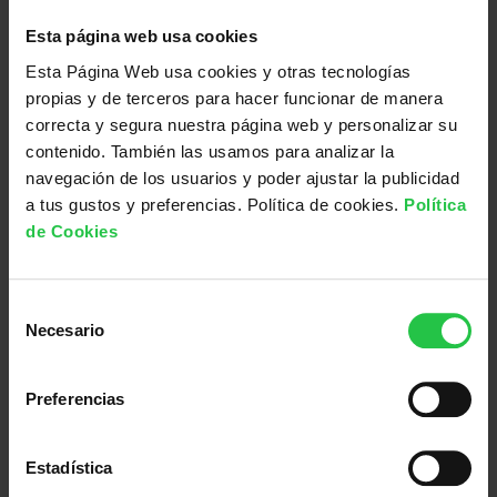
,
€
Pai Pai FIORELLA
9
.
Esta página web usa cookies
5
3,50
€
€
Esta Página Web usa cookies y otras tecnologías
.
SELECCIONAR OPCIONES
propias y de terceros para hacer funcionar de manera
correcta y segura nuestra página web y personalizar su
contenido. También las usamos para analizar la
navegación de los usuarios y poder ajustar la publicidad
50% - 60%
a tus gustos y preferencias. Política de cookies.
Política
de Cookies
S
Necesario
e
l
e
Preferencias
c
c
i
Estadística
ó