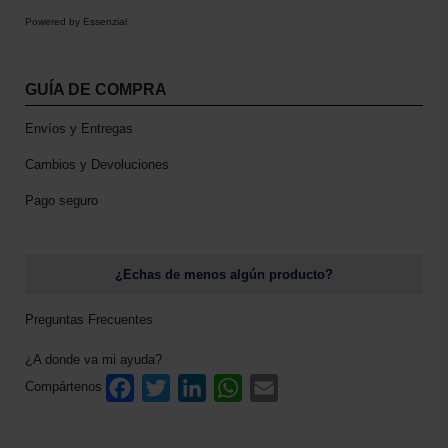
d
.
Powered by Essenzial
e
n
e
l
GUÍA DE COMPRA
e
g
Envíos y Entregas
i
Cambios y Devoluciones
r
e
Pago seguro
n
l
a
p
¿Echas de menos algún producto?
á
g
Preguntas Frecuentes
i
n
¿A donde va mi ayuda?
a
F
T
L
W
E
Compártenos
d
a
w
i
h
m
e
c
i
n
a
a
p
e
t
k
t
i