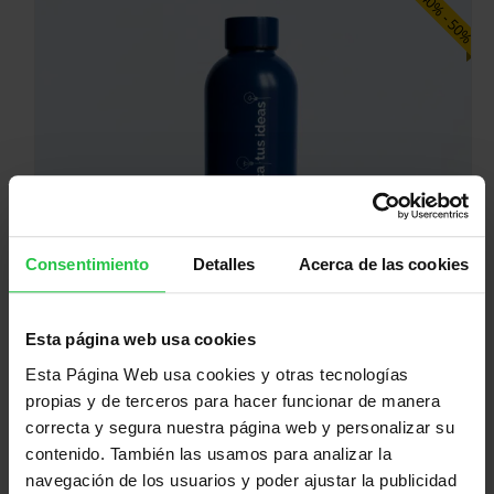
40% - 50%
o
o
o
a
r
c
i
t
g
u
i
a
n
l
a
e
l
s
e
:
r
3
a
,
Consentimiento
Detalles
Acerca de las cookies
:
0
1
0
1
€
Esta página web usa cookies
,
.
E
Botella térmica mensaje
9
s
Esta Página Web usa cookies y otras tecnologías
5
13,00
€
7,00
€
t
E
E
propias y de terceros para hacer funcionar de manera
€
e
l
l
correcta y segura nuestra página web y personalizar su
.
p
p
p
SELECCIONAR OPCIONES
contenido. También las usamos para analizar la
r
r
r
o
e
e
navegación de los usuarios y poder ajustar la publicidad