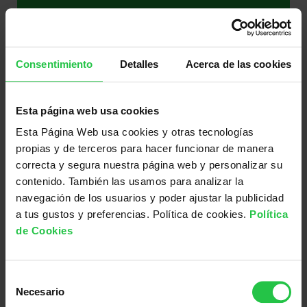
¿Con cuánta antelación se
deben encargar los regalos de
la Tienda Contra el Cáncer?
Consentimiento
Detalles
Acerca de las cookies
Esta página web usa cookies
Esta Página Web usa cookies y otras tecnologías
¿Cómo ayuda comprar en la
propias y de terceros para hacer funcionar de manera
Tienda Contra el Cáncer?
correcta y segura nuestra página web y personalizar su
contenido. También las usamos para analizar la
navegación de los usuarios y poder ajustar la publicidad
a tus gustos y preferencias. Política de cookies.
Política
de Cookies
¿Existe un pedido mínimo en la
Tienda Contra el Cáncer?
S
Necesario
e