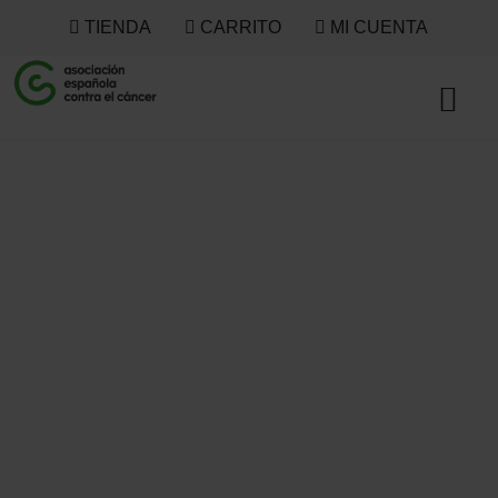
TIENDA
CARRITO
MI CUENTA
Preguntas
frecuentes –
Tienda Contra el
Cáncer
Aquí encontrarás información acerca de las preguntas
más frecuentes planteadas sobre el cáncer.