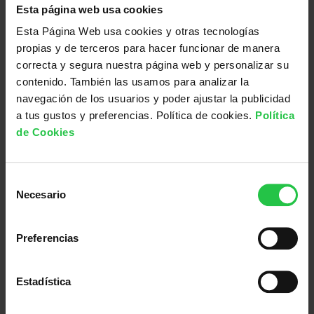
Esta página web usa cookies
Esta Página Web usa cookies y otras tecnologías
propias y de terceros para hacer funcionar de manera
correcta y segura nuestra página web y personalizar su
contenido. También las usamos para analizar la
navegación de los usuarios y poder ajustar la publicidad
a tus gustos y preferencias. Política de cookies.
Política
de Cookies
Acepto la
Política de Privacidad
S
Necesario
e
l
e
Preferencias
c
c
¡Ayuda a mejorar la vida de
i
Estadística
ó
las personas ahora!