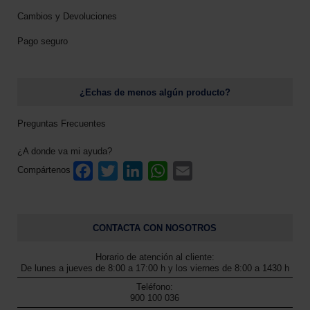
Cambios y Devoluciones
Pago seguro
¿Echas de menos algún producto?
Preguntas Frecuentes
¿A donde va mi ayuda?
F
T
L
W
E
Compártenos
a
w
i
h
m
c
i
n
a
a
e
t
k
t
i
b
t
e
s
l
CONTACTA CON NOSOTROS
o
e
d
A
o
r
I
p
Horario de atención al cliente:
k
n
p
De lunes a jueves de 8:00 a 17:00 h y los viernes de 8:00 a 1430 h
Teléfono:
900 100 036