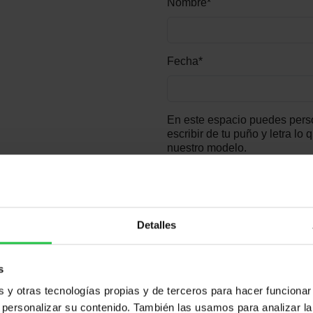
Nombre*
Fecha*
En este espacio puedes person
escribir de tu puño y letra lo 
nuestro modelo.
Detalles
s
y otras tecnologías propias y de terceros para hacer funcionar
Logo en el reverso (opcional, 
personalizar su contenido. También las usamos para analizar la