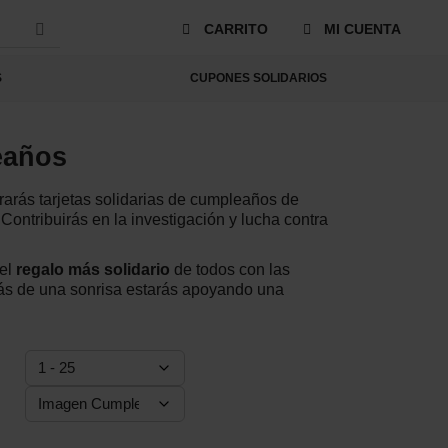
S
CARRITO
MI CUENTA
e
a
r
S
CUPONES SOLIDARIOS
c
h
eaños
arás tarjetas solidarias de cumpleaños de
¡Contribuirás en la investigación y lucha contra
 el
regalo más solidario
de todos con las
ás de una sonrisa estarás apoyando una