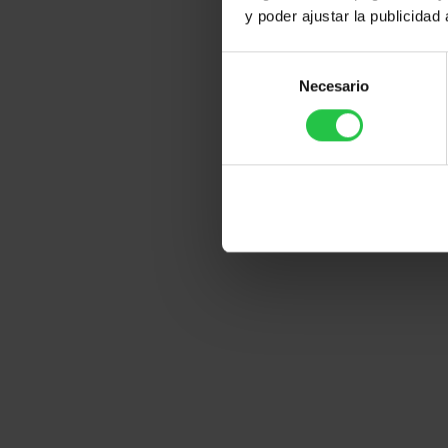
y poder ajustar la publicidad
S
Necesario
e
l
e
c
c
i
ó
n
d
e
c
o
n
s
e
n