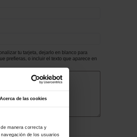
alizar tu tarjeta, dejarlo en blanco para
que prefieras, o incluir el texto que aparece en
Acerca de las cookies
 de manera correcta y
solo formatos .jgp y .png)
 navegación de los usuarios