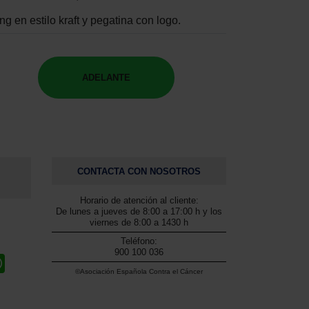
g en estilo kraft y pegatina con logo.
ADELANTE
CONTACTA CON NOSOTROS
Horario de atención al cliente:
De lunes a jueves de 8:00 a 17:00 h y los
viernes de 8:00 a 1430 h
Teléfono:
900 100 036
W
©Asociación Española Contra el Cáncer
h
a
t