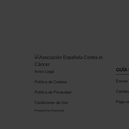
t
i
m
¡Ayuda a mejorar la 
i
e
ahora!
n
t
o
GUÍA
Aviso Legal
Envíos 
Política de Cookies
Cambio
Política de Privacidad
Pago s
Condiciones de Uso
Powered by Essenzial