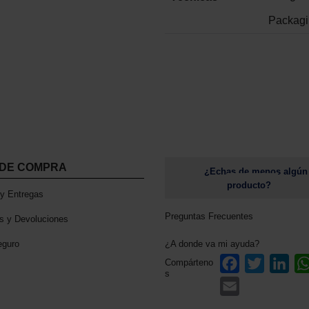
e
a
Packagin
ñ
o
vida de las personas
s
c
a
n
t
i
 DE COMPRA
d
¿Echas de menos algún
a
producto?
y Entregas
d
Preguntas Frecuentes
s y Devoluciones
eguro
¿A donde va mi ayuda?
F
T
L
Compárteno
s
a
w
i
E
c
i
n
m
e
t
k