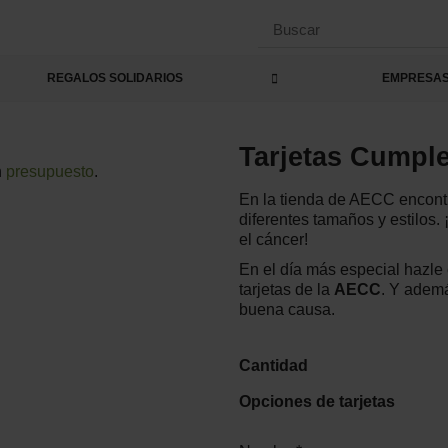
S
e
a
REGALOS SOLIDARIOS
EMPRESA
r
c
h
Tarjetas Cumpl
n
presupuesto
.
En la tienda de AECC encontr
diferentes tamaños y estilos. 
el cáncer!
En el día más especial hazle
tarjetas de la
AECC
. Y adem
buena causa.
Cantidad
Opciones de tarjetas