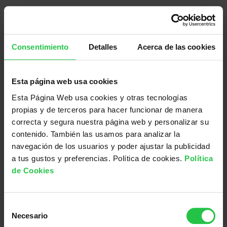
Puedes ponerte en contacto con nosotros a través del
Consentimiento
Detalles
Acerca de las cookies
mail tienda@aecc.es o través de nuestro formulario de
contacto en la web.
Esta página web usa cookies
Esta Página Web usa cookies y otras tecnologías
COMPRA AHORA
propias y de terceros para hacer funcionar de manera
correcta y segura nuestra página web y personalizar su
contenido. También las usamos para analizar la
¡Ayuda a mejorar la vida de
navegación de los usuarios y poder ajustar la publicidad
a tus gustos y preferencias. Política de cookies.
Política
las personas ahora!
de Cookies
ADELANTE
S
Necesario
e