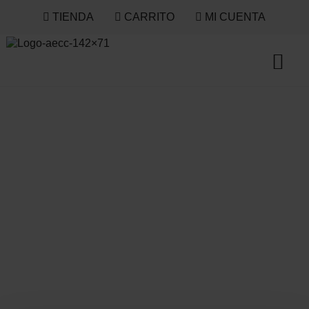
TIENDA
CARRITO
MI CUENTA
¿Cómo me
pongo en
contacto con
atención al
cliente?