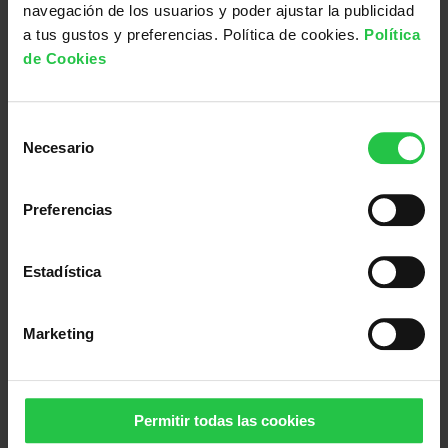
i
a
s
navegación de los usuarios y poder ajustar la publicidad
a
n
l
Tamaño
4 x 15 cm
a tus gustos y preferencias. Política de cookies.
Política
c
de Cookies
a
e
Peso
28 gr.
a
l
s
n
e
:
t
S
¡Ayuda a mejorar la vida de
Necesario
i
e
r
3
las personas ahora!
d
l
a
,
a
e
Preferencias
:
0
d
c
ADELANTE
4
0
c
i
Estadística
,
€
ó
9
.
n
Marketing
5
d
e
€
Aviso Legal
c
.
o
Política de Cookies
Permitir todas las cookies
n