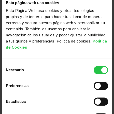
p
Esta página web usa cookies
a
Esta Página Web usa cookies y otras tecnologías
r
propias y de terceros para hacer funcionar de manera
a
correcta y segura nuestra página web y personalizar su
n
contenido. También las usamos para analizar la
i
navegación de los usuarios y poder ajustar la publicidad
ñ
a tus gustos y preferencias. Política de cookies.
Política
Aportación de 1 día de campamento para niños con cáncer
Aportación para 1 semana de servicios básicos para familias en riesgo de exclusión social
o
de Cookies
s
90,00
€
50,00
€
c
AÑADIR AL CARRITO
AÑADIR AL CARRITO
o
S
n
Necesario
e
c
l
á
e
Preferencias
n
c
c
c
e
i
Estadística
r
ó
c
n