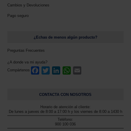
Cambios y Devoluciones
Pago seguro
¿Echas de menos algún producto?
Preguntas Frecuentes
¿A donde va mi ayuda?
F
T
L
W
E
Compártenos
a
w
i
h
m
c
i
n
a
a
e
t
k
t
i
b
t
e
s
l
CONTACTA CON NOSOTROS
o
e
d
A
o
r
I
p
Horario de atención al cliente:
k
n
p
De lunes a jueves de 8:00 a 17:00 h y los viernes de 8:00 a 1430 h
Teléfono:
900 100 036