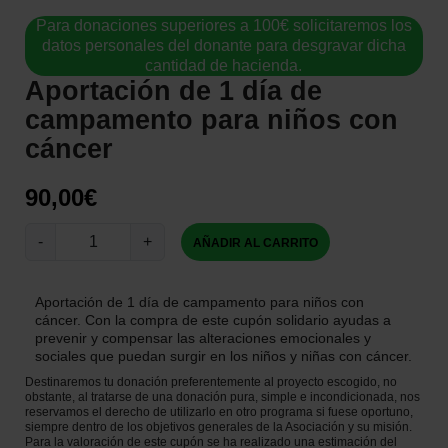
Para donaciones superiores a 100€ solicitaremos los
datos personales del donante para desgravar dicha
cantidad de hacienda.
Aportación de 1 día de
campamento para niños con
cáncer
90,00
€
A
-
+
AÑADIR AL CARRITO
p
o
Aportación de 1 día de campamento para niños con
r
cáncer. Con la compra de este cupón solidario ayudas a
t
prevenir y compensar las alteraciones emocionales y
a
sociales que puedan surgir en los niños y niñas con cáncer.
c
Destinaremos tu donación preferentemente al proyecto escogido, no
obstante, al tratarse de una donación pura, simple e incondicionada, nos
i
reservamos el derecho de utilizarlo en otro programa si fuese oportuno,
ó
siempre dentro de los objetivos generales de la Asociación y su misión.
Para la valoración de este cupón se ha realizado una estimación del